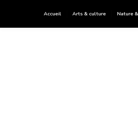
Accueil
Arts & culture
Nature &
Album photo
Course des îles
18ÈME ÉDITION DE LA
COURSE DES ÎLES DU
FRIOUL.