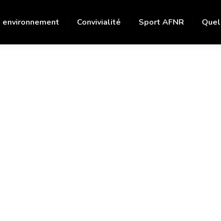
 environnement
Convivialité
Sport AFNR
Quel
Course des îles
COURIR SUR LES ÎLES
DU FRIOUL, 19ÈME
ÉDITION