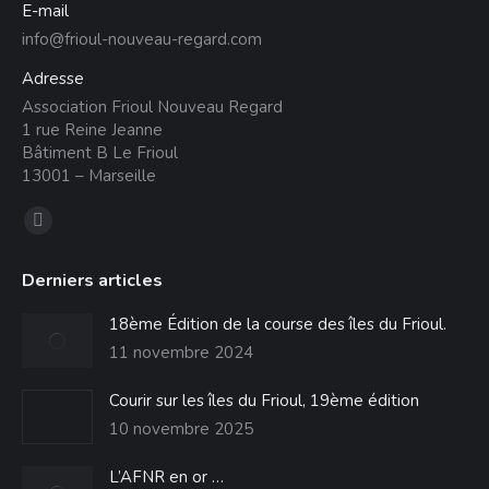
E-mail
info@frioul-nouveau-regard.com
Adresse
Association Frioul Nouveau Regard
1 rue Reine Jeanne
Bâtiment B Le Frioul
13001 – Marseille
Trouvez nous sur :
La
page
Derniers articles
Facebook
s'ouvre
18ème Édition de la course des îles du Frioul.
dans
11 novembre 2024
une
Courir sur les îles du Frioul, 19ème édition
nouvelle
10 novembre 2025
fenêtre
L’AFNR en or …