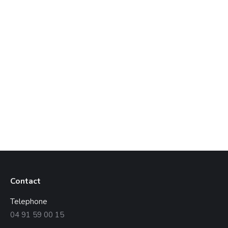
Cette année, comme les années précédentes,
l’AFNR organisait la Course des îles du Frioul à
laquelle 350 coureurs, femmes et hommes de tout
âge, ont participé grâce à l’engagement des 80
bénévoles de l’association et du soutien des
collectivités locales. Cette journée marquée par la
bonne humeur et le dépassement de soi s’est
déroulée sous…
Lire la suite
Contact
Telephone
04 91 59 00 15