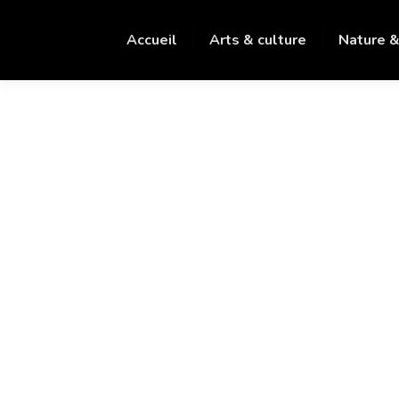
Accueil
Arts & culture
Nature &
Partenariat
L’AFNR en or …