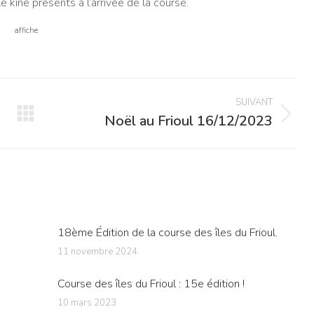
 kiné présents à l’arrivée de la course.
affiche
SUIVANT
Noël au Frioul 16/12/2023
Article
suivant
:
18ème Édition de la course des îles du Frioul.
11 novembre 2024
Course des îles du Frioul : 15e édition !
10 mars 2023