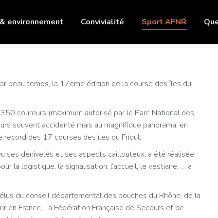
 & environnement
Convivialité
Sport AFNR
Que
ar beau temps, la 17eme édition de la course des îles du
 350 coureurs (maximum autorisé par le Parc National des
ours souvent accidenté mais au magnifique panorama, en
e record des 17 courses des îles du Frioul.
, vu ses dénivelés et ses aspects caillouteux, a été réalisée
a logistique, la signalisation, l’accueil, le vestiaire, … a
 élus du conseil départemental des bouches du Rhône, de la
rir en France, La Fédération Française de Secours et de