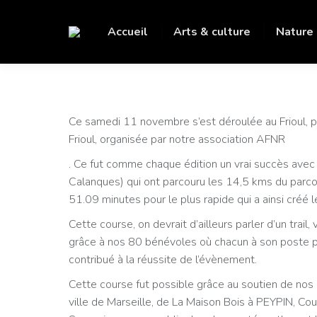
Accueil
Arts & culture
Nature
Ce samedi 11 novembre s’est déroulée au Frioul, p
Frioul, organisée par notre association AFNR
. Ce fut comme chaque édition un vrai succès avec
Calanques) qui ont parcouru les 14,5 kms du parc
51.09 minutes pour le plus rapide qui a ainsi créé l
Cette course, on devrait d’ailleurs parler d’un trail
grâce à nos 80 bénévoles où chacun à son poste pour l
contribué à la réussite de l’évènement.
Cette course fut possible grâce au soutien de nos
ville de Marseille, de La Maison Bois à PEYPIN, Cou