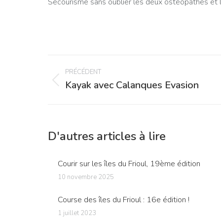
Secourisme sans oublier les deux ostéopathes et le
Navigation
PRÉCÉDENT
article
Kayak avec Calanques Evasion
Article
précédent
:
D'autres articles à lire
Courir sur les îles du Frioul, 19ème édition
10 novembre 2025
Course des îles du Frioul : 16e édition !
1 juillet 2023