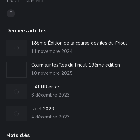
13001 – Marseille
Trouvez nous sur :
La
page
Derniers articles
Facebook
s'ouvre
18ème Édition de la course des îles du Frioul.
dans
11 novembre 2024
une
Courir sur les îles du Frioul, 19ème édition
nouvelle
10 novembre 2025
fenêtre
L’AFNR en or …
6 décembre 2023
Noël 2023
4 décembre 2023
Mots clés