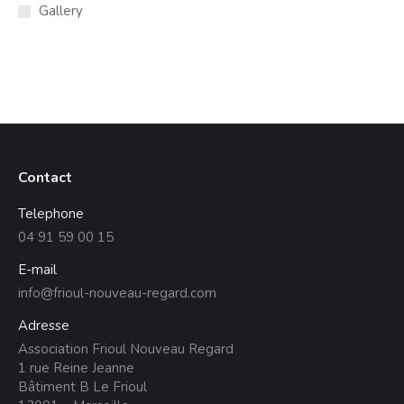
Gallery
Contact
Telephone
04 91 59 00 15
E-mail
info@frioul-nouveau-regard.com
Adresse
Association Frioul Nouveau Regard
1 rue Reine Jeanne
Bâtiment B Le Frioul