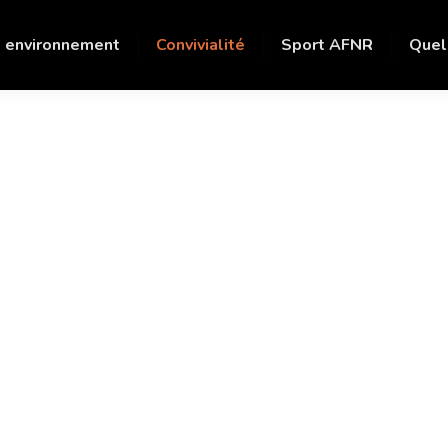
 environnement
Convivialité
Sport AFNR
Quel
Cuisine du Monde
Une paella géante