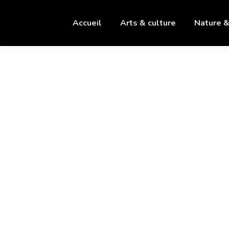
Accueil
Arts & culture
Nature &
Cuisine du Monde
Gourmandises entre amis