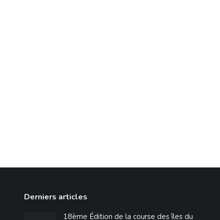
4 juillet 2023
Une paella géante dites-vous ? Eh bien,
accrochez-vous ! Imaginez un immense une
poêle géante posée sur un feu bien nourri,
tellement grand qu’il pourrait nourrir tout
un village affamé de joyeux Frioulais. Les
légumes s’agitent joyeusement dans la
poêle comme une danse endiablée, tandis
que le riz frétille d’impatience, prêt à
absorber tous les…
Lire la suite
Derniers articles
18ème Édition de la course des îles du