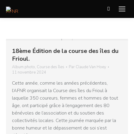
Recherche
:
18ème Édition de la course des îles du
Frioul.
Album photo
,
Course des îles
Par
Claude Van Hoey
11 novembre 2024
Cette année, comme les années précédentes,
l’AFNR organisait la Course des îles du Frioul à
laquelle 350 coureurs, femmes et hommes de tout
âge, ont participé grâce à l’engagement des 80
bénévoles de l’association et du soutien des
collectivités locales. Cette journée marquée par la
bonne humeur et le dépassement de soi s’est