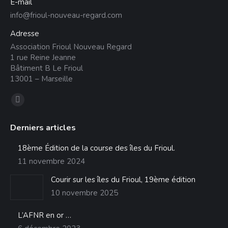
E-mail
info@frioul-nouveau-regard.com
Adresse
Association Frioul Nouveau Regard
1 rue Reine Jeanne
Bâtiment B Le Frioul
13001 – Marseille
Trouvez nous sur :
La
page
Derniers articles
Facebook
s'ouvre
18ème Édition de la course des îles du Frioul.
dans
11 novembre 2024
une
Courir sur les îles du Frioul, 19ème édition
nouvelle
10 novembre 2025
fenêtre
L’AFNR en or …