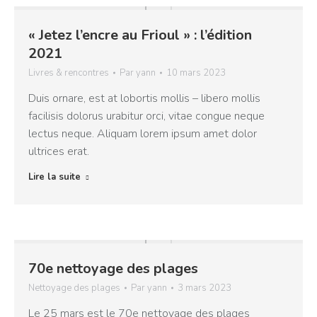
« Jetez l’encre au Frioul » : l’édition
2021
Livres & rencontres
Par
yann
10 mars 2023
Duis ornare, est at lobortis mollis – libero mollis
facilisis dolorus urabitur orci, vitae congue neque
lectus neque. Aliquam lorem ipsum amet dolor
ultrices erat.
Lire la suite
70e nettoyage des plages
Nettoyage des plages
Par
yann
3 mars 2023
Le 25 mars est le 70e nettoyage des plages