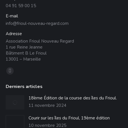
04 91 59 00 15
E-mail
info@frioul-nouveau-regard.com
Adresse
Association Frioul Nouveau Regard
1 rue Reine Jeanne
Bâtiment B Le Frioul
13001 – Marseille
Trouvez nous sur :
La
page
Derniers articles
Facebook
s'ouvre
18ème Édition de la course des îles du Frioul.
dans
11 novembre 2024
une
Courir sur les îles du Frioul, 19ème édition
nouvelle
10 novembre 2025
fenêtre