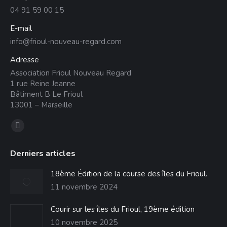
04 91 59 00 15
E-mail
info@frioul-nouveau-regard.com
Adresse
Association Frioul Nouveau Regard
1 rue Reine Jeanne
Bâtiment B Le Frioul
13001 – Marseille
Trouvez nous sur :
La
page
Derniers articles
Facebook
s'ouvre
18ème Édition de la course des îles du Frioul.
dans
11 novembre 2024
une
Courir sur les îles du Frioul, 19ème édition
nouvelle
10 novembre 2025
fenêtre