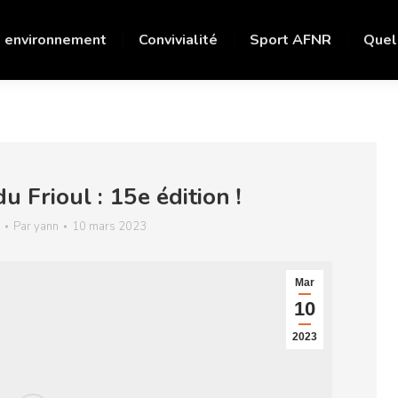
 environnement
Convivialité
Sport AFNR
Quel
u Frioul : 15e édition !
Par
yann
10 mars 2023
Mar
10
2023