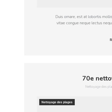
Duis ornare, est at lobortis mollis 
vitae congue neque lectus nequ
R
70e netto
Nettoyage des pl
Nettoyage des plages