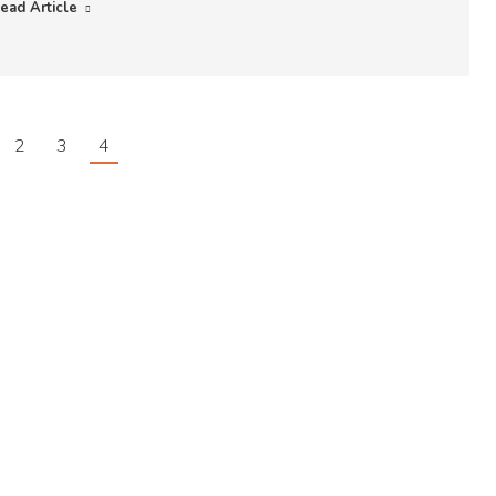
ead Article
2
3
4