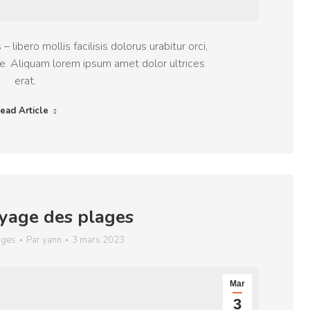
– libero mollis facilisis dolorus urabitur orci,
e. Aliquam lorem ipsum amet dolor ultrices
erat.
ead Article
yage des plages
ages
Par
yann
3 mars 2023
Mar
3