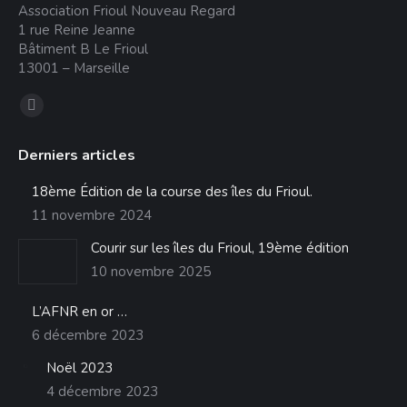
Association Frioul Nouveau Regard
1 rue Reine Jeanne
Bâtiment B Le Frioul
13001 – Marseille
Trouvez nous sur :
La
page
Derniers articles
Facebook
s'ouvre
18ème Édition de la course des îles du Frioul.
dans
11 novembre 2024
une
Courir sur les îles du Frioul, 19ème édition
nouvelle
10 novembre 2025
fenêtre
L’AFNR en or …
6 décembre 2023
Noël 2023
4 décembre 2023