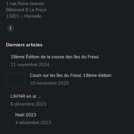
1 rue Reine Jeanne
Bâtiment B Le Frioul
13001 – Marseille
Trouvez nous sur :
La
page
Derniers articles
Facebook
s'ouvre
18ème Édition de la course des îles du Frioul.
dans
11 novembre 2024
une
Courir sur les îles du Frioul, 19ème édition
nouvelle
10 novembre 2025
fenêtre
L’AFNR en or …
6 décembre 2023
Noël 2023
4 décembre 2023