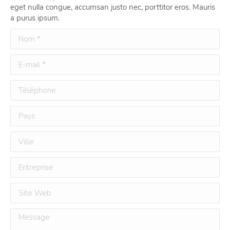
eget nulla congue, accumsan justo nec, porttitor eros. Mauris
a purus ipsum.
Nom *
E-mail *
Téléphone
Pays
Ville
Entreprise
Site Web
Message