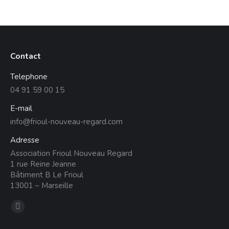
Contact
Telephone
04 91 59 00 15
E-mail
info@frioul-nouveau-regard.com
Adresse
Association Frioul Nouveau Regard
1 rue Reine Jeanne
Bâtiment B Le Frioul
13001 – Marseille
Trouvez nous sur :
La
page