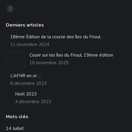
Trouvez nous sur :
La
page
Derniers articles
Facebook
s'ouvre
18ème Édition de la course des îles du Frioul.
dans
11 novembre 2024
une
Courir sur les îles du Frioul, 19ème édition
nouvelle
10 novembre 2025
fenêtre
L’AFNR en or …
6 décembre 2023
Noël 2023
4 décembre 2023
Mots clés
14 Juillet