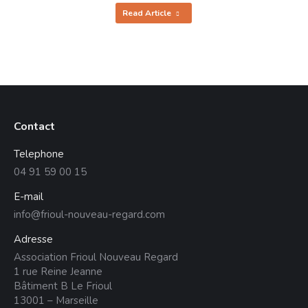
Read Article
Contact
Telephone
04 91 59 00 15
E-mail
info@frioul-nouveau-regard.com
Adresse
Association Frioul Nouveau Regard
1 rue Reine Jeanne
Bâtiment B Le Frioul
13001 – Marseille