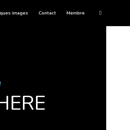
ques images
Contact
Membre
Recherche
:
e
 HERE