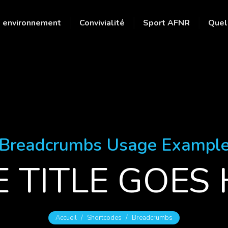
 environnement
Convivialité
Sport AFNR
Quel
Breadcrumbs Usage Exampl
 TITLE GOES
Vous êtes ici :
Accueil
Shortcodes
Breadcrumbs