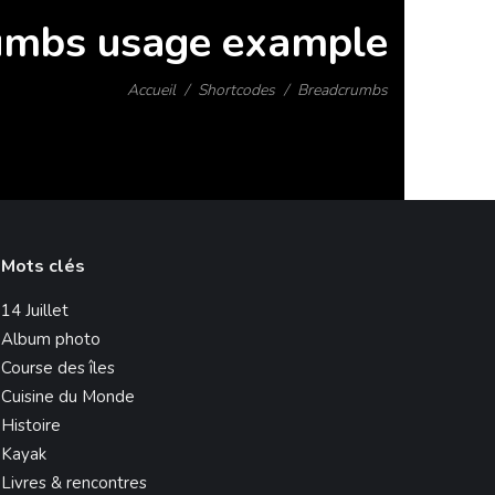
umbs usage example
Accueil
Shortcodes
Breadcrumbs
Vous êtes ici :
Mots clés
14 Juillet
Album photo
Course des îles
Cuisine du Monde
Histoire
Kayak
Livres & rencontres