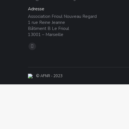
Adresse
Association Frioul Nouveau Regard
1 rue Reine Jeanne
Bâtiment B Le Frioul
13001 – Marseille
Trouvez nous sur :
La
page
Facebook
s'ouvre
© AFNR - 2023
dans
une
nouvelle
fenêtre