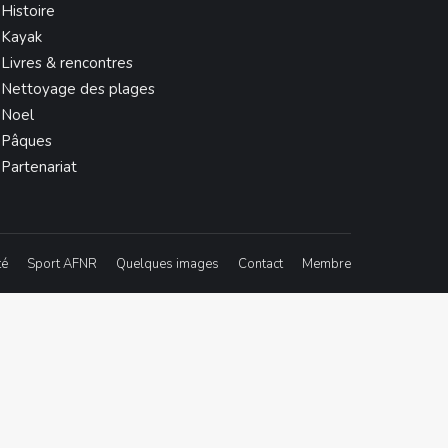
Histoire
Kayak
Livres & rencontres
Nettoyage des plages
Noel
Pâques
Partenariat
té
Sport AFNR
Quelques images
Contact
Membre