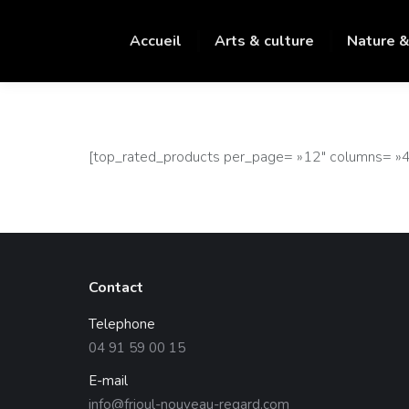
Accueil
Arts & culture
Nature &
[top_rated_products per_page= »12″ columns= »4″ 
Contact
Telephone
04 91 59 00 15
E-mail
info@frioul-nouveau-regard.com