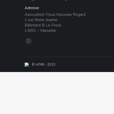
Adresse
Association Frioul Nouveau Regard
1 rue Reine Jeanne
Bâtiment B Le Frioul
13001 – Marseille
Trouvez nous sur :
La
page
Facebook
s'ouvre
© AFNR - 2023
dans
une
nouvelle
fenêtre