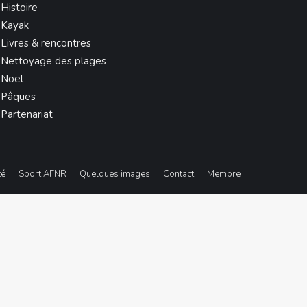
Histoire
Kayak
Livres & rencontres
Nettoyage des plages
Noel
Pâques
Partenariat
té
Sport AFNR
Quelques images
Contact
Membre