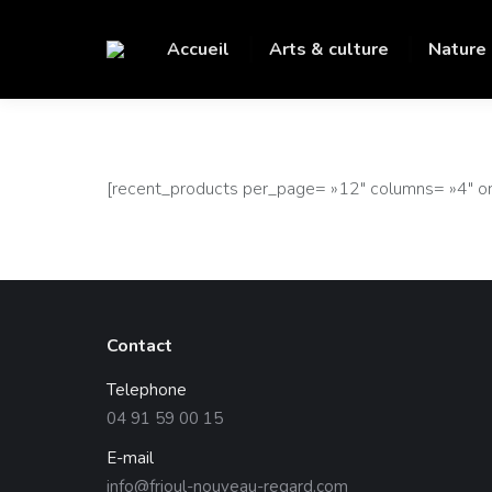
Accueil
Arts & culture
Nature
[recent_products per_page= »12″ columns= »4″ ord
Contact
Telephone
04 91 59 00 15
E-mail
info@frioul-nouveau-regard.com