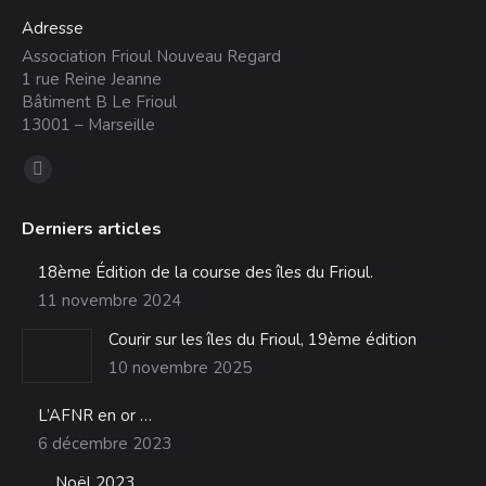
Adresse
Association Frioul Nouveau Regard
1 rue Reine Jeanne
Bâtiment B Le Frioul
13001 – Marseille
Trouvez nous sur :
La
page
Derniers articles
Facebook
s'ouvre
18ème Édition de la course des îles du Frioul.
dans
11 novembre 2024
une
Courir sur les îles du Frioul, 19ème édition
nouvelle
10 novembre 2025
fenêtre
L’AFNR en or …
6 décembre 2023
Noël 2023