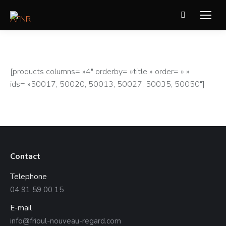
Recherche
:
[products columns= »4″ orderby= »title » order= » »
ids= »50017, 50020, 50013, 50027, 50035, 50050″]
Contact
Telephone
04 91 59 00 15
E-mail
info@frioul-nouveau-regard.com