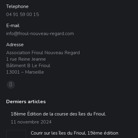
Telephone
04 91 59 00 15
E-mail
info@frioul-nouveau-regard.com
Adresse
Association Frioul Nouveau Regard
1 rue Reine Jeanne
Bâtiment B Le Frioul
13001 – Marseille
Trouvez nous sur :
La
page
Derniers articles
Facebook
s'ouvre
18ème Édition de la course des îles du Frioul.
dans
11 novembre 2024
une
Courir sur les îles du Frioul, 19ème édition
nouvelle