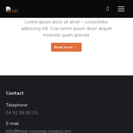
Recherche
Seven Mobile App
:
Lorem ipsum dolor sit amet – consectetur
adipiscing elit. Cras lorem ipsum dolor aliquet
molestie quam gravida.
Read more
Contact
Telephone
04 91 59 00 15
E-mail
info@frioul-nouveau-regard.com