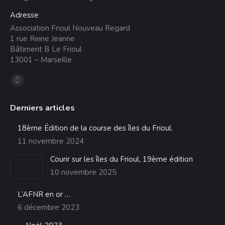
Adresse
Association Frioul Nouveau Regard
1 rue Reine Jeanne
Bâtiment B Le Frioul
13001 – Marseille
Trouvez nous sur :
La
page
Derniers articles
Facebook
s'ouvre
18ème Édition de la course des îles du Frioul.
dans
11 novembre 2024
une
Courir sur les îles du Frioul, 19ème édition
nouvelle
10 novembre 2025
fenêtre
L’AFNR en or …
6 décembre 2023