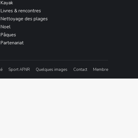
Kayak
Livres & rencontres
Nettoyage des plages
Noel
Pâques
Partenariat
té
Sport AFNR
Quelques images
Contact
Membre