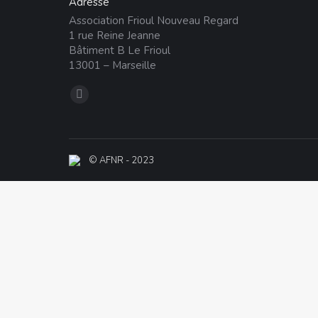
Adresse
Association Frioul Nouveau Regard
1 rue Reine Jeanne
Bâtiment B Le Frioul
13001 – Marseille
Trouvez nous sur :
La
page
Facebook
s'ouvre
© AFNR - 2023
dans
une
nouvelle
fenêtre