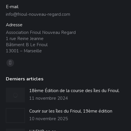
E-mail
info@frioul-nouveau-regard.com
Adresse
Association Frioul Nouveau Regard
1 rue Reine Jeanne
Bâtiment B Le Frioul
13001 – Marseille
Trouvez nous sur :
La
page
Derniers articles
Facebook
s'ouvre
18ème Édition de la course des îles du Frioul.
dans
11 novembre 2024
une
Courir sur les îles du Frioul, 19ème édition
nouvelle
10 novembre 2025
fenêtre