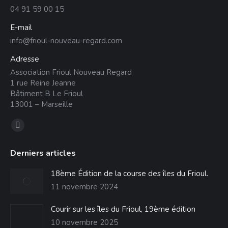
04 91 59 00 15
E-mail
info@frioul-nouveau-regard.com
Adresse
Association Frioul Nouveau Regard
1 rue Reine Jeanne
Bâtiment B Le Frioul
13001 – Marseille
Trouvez nous sur :
La
page
Derniers articles
Facebook
s'ouvre
18ème Édition de la course des îles du Frioul.
dans
11 novembre 2024
une
Courir sur les îles du Frioul, 19ème édition
nouvelle
10 novembre 2025
fenêtre