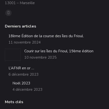
13001 – Marseille
Trouvez nous sur :
La
page
Derniers articles
Facebook
s'ouvre
18ème Édition de la course des îles du Frioul.
dans
11 novembre 2024
une
Courir sur les îles du Frioul, 19ème édition
nouvelle
10 novembre 2025
fenêtre
L’AFNR en or …
6 décembre 2023
Noël 2023
4 décembre 2023
Mots clés