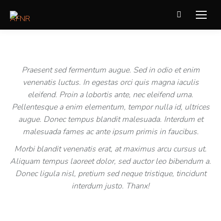
Recherche
:
Praesent sed fermentum augue. Sed in odio et enim
venenatis luctus. In egestas orci quis magna iaculis
eleifend. Proin a lobortis ante, nec eleifend urna.
Pellentesque a enim elementum, tempor nulla id, ultrices
augue. Donec tempus blandit malesuada. Interdum et
malesuada fames ac ante ipsum primis in faucibus.
Morbi blandit venenatis erat, at maximus arcu cursus ut.
Aliquam tempus laoreet dolor, sed auctor leo bibendum a.
Donec ligula nisl, pretium sed neque tristique, tincidunt
interdum justo. Thanx!