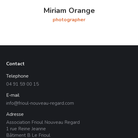
Miriam Orange
photographer
Contact
Telephone
04 91 59 00 15
E-mail
info@frioul-nouveau-regard.com
Adresse
Association Frioul Nouveau Regard
1 rue Reine Jeanne
Bâtiment B Le Frioul