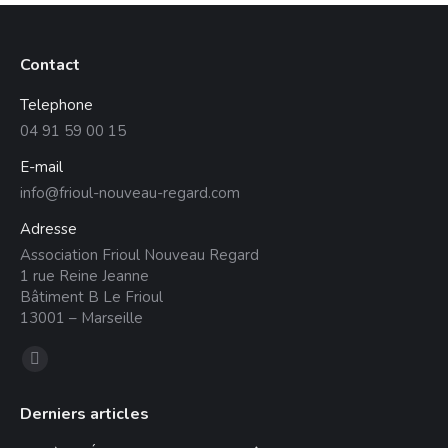
Contact
Telephone
04 91 59 00 15
E-mail
info@frioul-nouveau-regard.com
Adresse
Association Frioul Nouveau Regard
1 rue Reine Jeanne
Bâtiment B Le Frioul
13001 – Marseille
Trouvez nous sur :
La
page
Derniers articles
Facebook