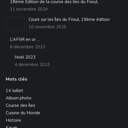
s'ouvre
18ème Édition de la course des îles du Frioul.
dans
11 novembre 2024
une
Courir sur les îles du Frioul, 19ème édition
nouvelle
10 novembre 2025
fenêtre
L’AFNR en or …
6 décembre 2023
Noël 2023
4 décembre 2023
Mots clés
14 Juillet
Album photo
Course des îles
Cuisine du Monde
Histoire
Kayak