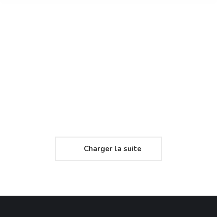
Seven Mobile App
Lorem ipsum dolor sit amet – consectetur adipiscing elit.
Cras lorem ipsum dolor aliquet molestie quam gravida.
Read more
Charger la suite