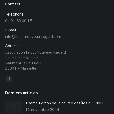
Contact
Telephone
04 91 59 00 15
E-mail
info@frioul-nouveau-regard.com
Adresse
Association Frioul Nouveau Regard
1 rue Reine Jeanne
Bâtiment B Le Frioul
13001 – Marseille
Trouvez nous sur :
La
page
Derniers articles
Facebook
s'ouvre
18ème Édition de la course des îles du Frioul.
dans
11 novembre 2024