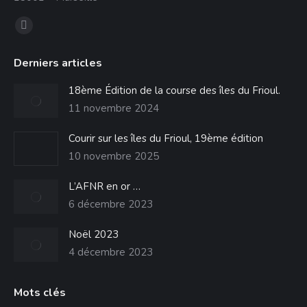
Trouvez nous sur :
La
page
Derniers articles
Facebook
s'ouvre
18ème Édition de la course des îles du Frioul.
dans
11 novembre 2024
une
Courir sur les îles du Frioul, 19ème édition
nouvelle
10 novembre 2025
fenêtre
L’AFNR en or …
6 décembre 2023
Noël 2023
4 décembre 2023
Mots clés