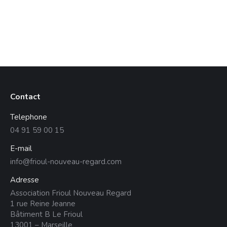
Contact
Telephone
04 91 59 00 15
E-mail
info@frioul-nouveau-regard.com
Adresse
Association Frioul Nouveau Regard
1 rue Reine Jeanne
Bâtiment B Le Frioul
13001 – Marseille