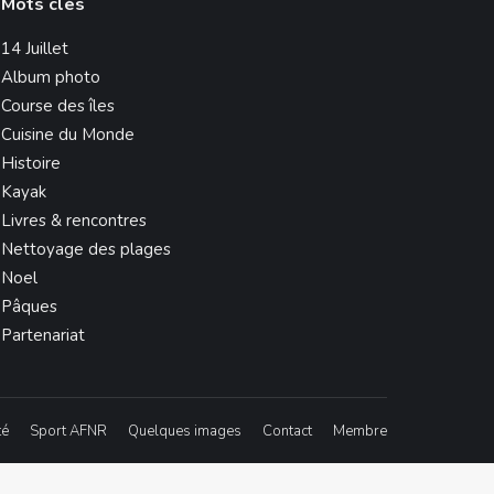
Mots clés
14 Juillet
Album photo
Course des îles
Cuisine du Monde
Histoire
Kayak
Livres & rencontres
Nettoyage des plages
Noel
Pâques
Partenariat
té
Sport AFNR
Quelques images
Contact
Membre