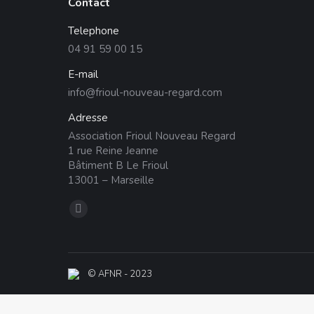
Contact
Telephone
04 91 59 00 15
E-mail
info@frioul-nouveau-regard.com
Adresse
Association Frioul Nouveau Regard
1 rue Reine Jeanne
Bâtiment B Le Frioul
13001 – Marseille
Trouvez nous sur :
La
page
Facebook
s'ouvre
© AFNR - 2023
dans
une