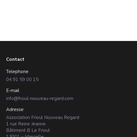
Contact
Telephone
04 91 59 00 15
E-mail
info@frioul-nouveau-regard.com
Adresse
Association Frioul Nouveau Regard
1 rue Reine Jeanne
Bâtiment B Le Frioul
13001 – Marseille