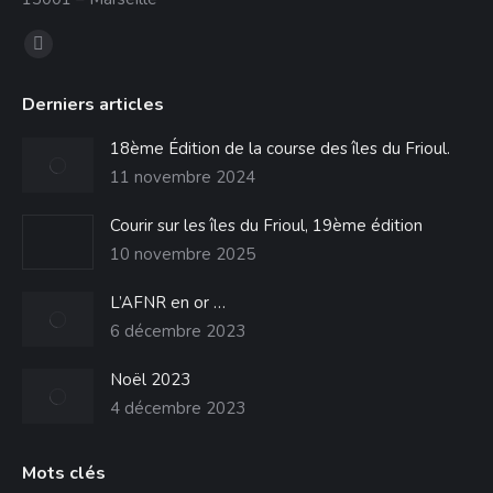
Trouvez nous sur :
La
page
Derniers articles
Facebook
s'ouvre
18ème Édition de la course des îles du Frioul.
dans
11 novembre 2024
une
Courir sur les îles du Frioul, 19ème édition
nouvelle
10 novembre 2025
fenêtre
L’AFNR en or …
6 décembre 2023
Noël 2023
4 décembre 2023
Mots clés