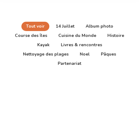
Tout voir
14 Juillet
Album photo
Course des îles
Cuisine du Monde
Histoire
Kayak
Livres & rencontres
Nettoyage des plages
Noel
Pâques
Partenariat
Album photo
Course des îles
18ème Édition de la course